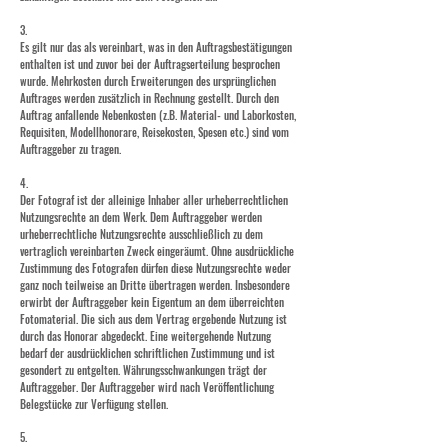
3.
Es gilt nur das als vereinbart, was in den Auftragsbestätigungen
enthalten ist und zuvor bei der Auftragserteilung besprochen
wurde. Mehrkosten durch Erweiterungen des ursprünglichen
Auftrages werden zusätzlich in Rechnung gestellt. Durch den
Auftrag anfallende Nebenkosten (z.B. Material- und Laborkosten,
Requisiten, Modellhonorare, Reisekosten, Spesen etc.) sind vom
Auftraggeber zu tragen.
4.
Der Fotograf ist der alleinige Inhaber aller urheberrechtlichen
Nutzungsrechte an dem Werk. Dem Auftraggeber werden
urheberrechtliche Nutzungsrechte ausschließlich zu dem
vertraglich vereinbarten Zweck eingeräumt. Ohne ausdrückliche
Zustimmung des Fotografen dürfen diese Nutzungsrechte weder
ganz noch teilweise an Dritte übertragen werden. Insbesondere
erwirbt der Auftraggeber kein Eigentum an dem überreichten
Fotomaterial. Die sich aus dem Vertrag ergebende Nutzung ist
durch das Honorar abgedeckt. Eine weitergehende Nutzung
bedarf der ausdrücklichen schriftlichen Zustimmung und ist
gesondert zu entgelten. Währungsschwankungen trägt der
Auftraggeber. Der Auftraggeber wird nach Veröffentlichung
Belegstücke zur Verfügung stellen.
5.