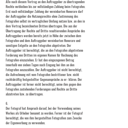
Alle nach diesem Vertrag an den Auftraggeber zu übertragenden
Rechte verbleiben bis zur vollständigen Zahlung beim Fotografen.
Erst nach vollständiger Zahlung der vereinbarten Honorare darf
der Auftraggeber die Nutzungsrechte ohne Zustimmung des
Fotografen selbst im vertraglichen Umfang nutzen bzw. an den in
dem Vertrag bezeichneten Dritten übertragen. Die aus der
Übertragung der Rechte auf Dritte resultierenden Ansprüche des
Auftraggebers werden bereits jetzt in Höhe der zwischen dem
Fotografen und dem Auftraggeber vereinbarten Honorare und
sonstigen Entgelte an den Fotografen abgetreten. Der
Auftraggeber ist berechtigt, die an den Fotografen abgetretene
Forderung von Dritten im eigenen Namen für Rechnung des
Fotografen einzuziehen. Er hat den eingezogenen Betrag
innerhalb von sieben Tagen nach Eingang bei ihm an den
Fotografen auszuzahlen. Der Auftraggeber ist nicht berechtigt,
die Aufrechnung mit vom Fotografen bestrittener bzw. nicht
rechtskräftig festgestellter Gegenansprüche zu er- klären. Der
Auftraggeber ist ferner nicht berechtigt, seine ihm gegen den
Fotografen zustehenden Forderungen und Rechte an Dritte
abzutreten bzw. zu übertragen.
6.
Der Fotograf hat Anspruch darauf, bei der Verwendung seines
Werkes als Urheber benannt zu werden. Ferner ist der Fotograf
berechtigt, die von ihm hergestellten Fotografien zum Zwecke
der Eigenwerbung zu verwenden.