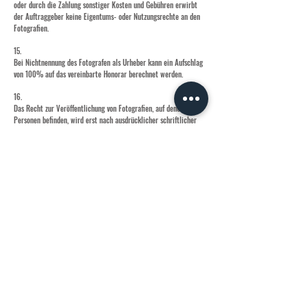
oder durch die Zahlung sonstiger Kosten und Gebühren erwirbt
der Auftraggeber keine Eigentums- oder Nutzungsrechte an den
Fotografien.
15.
Bei Nichtnennung des Fotografen als Urheber kann ein Aufschlag
von 100% auf das vereinbarte Honorar berechnet werden.
16.
Das Recht zur Veröffentlichung von Fotografien, auf denen sich
Personen befinden, wird erst nach ausdrücklicher schriftlicher
Zustimmung der abgebildeten Personen auf den Auftraggeber
übertragen.
17.
Der Auftraggeber bzw. ein von ihm Bevollmächtigter ist
verpflichtet, während des Shooting anwesend zu sein und seine
Zustimmung zu der gestalterischen Auffassung des Fotografen zu
geben. Sofern weder der Auftraggeber selbst, noch ein
Bevollmächtigter bei dem Shooting anwesend ist, kann die
künstlerische Gestaltung des Werkes nicht zu einem späteren
Zeitpunkt vom Auftraggeber abgelehnt werden. In einem solchen
Fall ist jede neue Erstellung von Fotografien gesondert zu
honorieren.
18.
Die dem Fotografen zum Fotografieren gegebenen Gegenstände