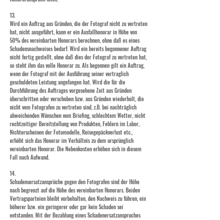
13.
Wird ein Auftrag aus Gründen, die der Fotograf nicht zu vertreten
hat, nicht ausgeführt, kann er ein Ausfallhonorar in Höhe von
50% des vereinbarten Honorars berechnen, ohne daß es eines
Schadensnachweises bedarf. Wird ein bereits begonnener Auftrag
nicht fertig gestellt, ohne daß dies der Fotograf zu vertreten hat,
so steht ihm das volle Honorar zu. Als begonnen gilt ein Auftrag,
wenn der Fotograf mit der Ausführung seiner vertraglich
geschuldeten Leistung angefangen hat. Wird die für die
Durchführung des Auftrages vorgesehene Zeit aus Gründen
überschritten oder verschoben bzw. aus Gründen wiederholt, die
nicht vom Fotografen zu vertreten sind, z.B. bei nachträglich
abweichenden Wünschen vom Briefing, schlechtem Wetter, nicht
rechtzeitiger Bereitstellung von Produkten, Fehlern im Labor,
Nichterscheinen der Fotomodelle, Reisegepäckverlust etc.,
erhöht sich das Honorar im Verhältnis zu dem ursprünglich
vereinbarten Honorar. Die Nebenkosten erhöhen sich in diesem
Fall nach Aufwand.
14.
Schadensersatzansprüche gegen den Fotografen sind der Höhe
nach begrenzt auf die Höhe des vereinbarten Honorars. Beiden
Vertragsparteien bleibt vorbehalten, den Nachweis zu führen, ein
höherer bzw. ein geringerer oder gar kein Schaden sei
entstanden. Mit der Bezahlung eines Schadenersatzanspruches