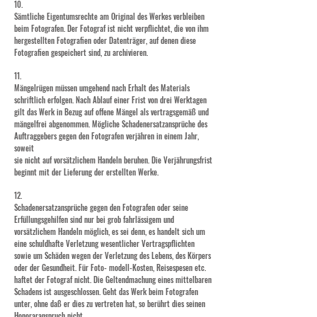
10.
Sämtliche Eigentumsrechte am Original des Werkes verbleiben
beim Fotografen. Der Fotograf ist nicht verpflichtet, die von ihm
hergestellten Fotografien oder Datenträger, auf denen diese
Fotografien gespeichert sind, zu archivieren.
11.
Mängelrügen müssen umgehend nach Erhalt des Materials
schriftlich erfolgen. Nach Ablauf einer Frist von drei Werktagen
gilt das Werk in Bezug auf offene Mängel als vertragsgemäß und
mängelfrei abgenommen. Mögliche Schadenersatzansprüche des
Auftraggebers gegen den Fotografen verjähren in einem Jahr,
soweit
sie nicht auf vorsätzlichem Handeln beruhen. Die Verjährungsfrist
beginnt mit der Lieferung der erstellten Werke.
12.
Schadenersatzansprüche gegen den Fotografen oder seine
Erfüllungsgehilfen sind nur bei grob fahrlässigem und
vorsätzlichem Handeln möglich, es sei denn, es handelt sich um
eine schuldhafte Verletzung wesentlicher Vertragspflichten
sowie um Schäden wegen der Verletzung des Lebens, des Körpers
oder der Gesundheit. Für Foto- modell-Kosten, Reisespesen etc.
haftet der Fotograf nicht. Die Geltendmachung eines mittelbaren
Schadens ist ausgeschlossen. Geht das Werk beim Fotografen
unter, ohne daß er dies zu vertreten hat, so berührt dies seinen
Honoraranspruch nicht.