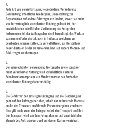
7.
Jede Art von Vervielfältigung, Reproduktion, Veränderung,
Bearbeitung, öffentliche Wiedergabe, Umgestaltung zur
Reproduktion auf andere Bildträger etc. bedarf, soweit sie nicht
von der vertraglich vereinbarten Nutzung gedeckt ist, der
ausdrücklichen schriftlichen Zustimmung des Fotografen.
Insbesondere ist der Auftraggeber nicht berechtigt, das Werk zu
scannen und/oder digital, auch in Teilen zu speichern, zu
bearbeiten, umzugestalten, zu vervielfältigen, zur Herstellung
neuer digitaler Bilder zu verwenden bzw. auf andere Medien- und
Bild- träger zu übertragen.
8.
Bei unberechtigter Verwendung, Weitergabe sowie sonstiger
nicht vereinbarter Nutzung wird vorbehaltlich weiterer
Schadenersatzansprüche ein Mindesthonorar des fünffachen
vereinbarten Nutzungshonorars fällig.
9.
Die Gefahr für den zufälligen Untergang und die Beschädigung
geht auf den Auftraggeber über, sobald das zu liefernde Material
an die den Transport ausführende Person übergeben worden ist.
Dies gilt auch, wenn der Fotograf selbst den Transport ausführt.
Der Transport wird von dem Fotografen nur auf ausdrücklichen
Wunsch des Auftraggebers und auf dessen Kosten versichert.